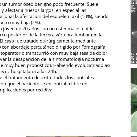
 un tumor óseo benigno poco frecuente. Suele
y afectar a huesos largos, en especial las
cional la afectación del esqueleto axil (10%), siendo
sacro muy baja (2%).
rón jóven de 20 años con un osteoma osteoide
rco posterior de la tercera vértebra lumbar (en la
). El caso fue tratado quirúrgicamente mediante
) con abordaje percutáneo dirigido por Tomografía
stoperatorio transcurrió con muy baja tasa de dolor,
rvar la desaparición de la sintomatología nocturna
 de muy buen pronóstico). Habiendo evolucionado así
recoz hospitalaria a las 24h.
 el tratamiento descrito. Todos los controles
ron que el paciente se encontraba libre de
plicaciones por recidiva.