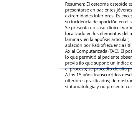
Resumen: El osteoma osteoide es
presentarse en pacientes jóvenes 
extremidades inferiores. Es excep
su incidencia de aparición en el 
Se presenta un caso clínico: va
localizado en los elementos del a
lámina y en la apófisis articular
ablación por Radiofrecuencia (RF
Axial Computarizada (TAC). El po
lo que permitió al paciente obse
previa (lo que supone un indice
el proceso; se procedio de alta p
A los 15 años transcurridos desde
ulteriores practicados; demostra
sintomatologia y no presento com