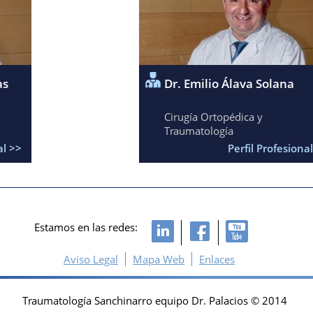
as
Dr. Emilio Álava Solana
Cirugía Ortopédica y
Traumatología
al >>
Perfil Profesiona
Estamos en las redes:
Aviso Legal
Mapa Web
Enlaces
Traumatología Sanchinarro equipo Dr. Palacios © 2014