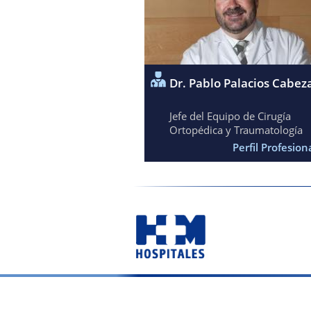
Dr. Pablo Palacios Cabez
Jefe del Equipo de Cirugía
Ortopédica y Traumatología
Perfil Profesion