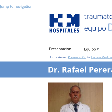
Jump to navigation
Presentación
Equipo
Ud. esta en:
Presentación
>>
Equipo Medico
Dr. Rafael Pere